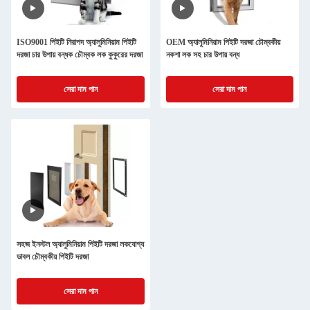
ISO9001 পিইটি নিরাপদ অ্যালুমিনিয়াম পিইটি
OEM অ্যালুমিনিয়াম পিইটি দরজা চৌম্বকীয়
দরজা চার উপায় বন্ধক চৌম্বক লক কুকুরের দরজা
নকশা লক সহ চার উপায় বন্ধ
সেরা দাম পান
সেরা দাম পান
সহজ ইনস্টল অ্যালুমিনিয়াম পিইটি দরজা লকযোগ্য
ডাবল চৌম্বকীয় পিইটি দরজা
সেরা দাম পান