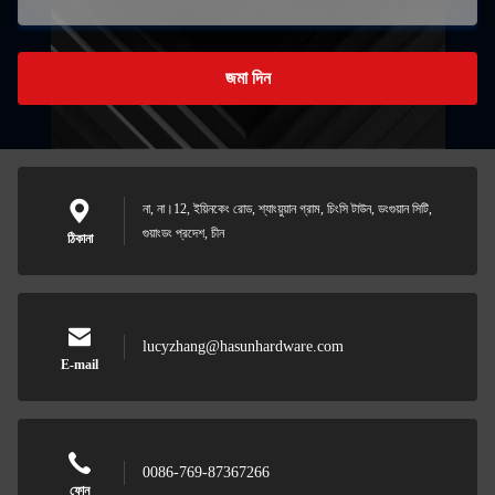
জমা দিন
না, না।12, ইয়িনকেং রোড, শ্যাংয়ুয়ান গ্রাম, চিংসি টাউন, ডংগুয়ান সিটি,
গুয়াংডং প্রদেশ, চীন
ঠিকানা
lucyzhang@hasunhardware.com
E-mail
0086-769-87367266
ফোন