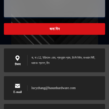
জমা দিন
না, না।12, ইয়িনকেং রোড, শ্যাংয়ুয়ান গ্রাম, চিংসি টাউন, ডংগুয়ান সিটি,
গুয়াংডং প্রদেশ, চীন
ঠিকানা
lucyzhang@hasunhardware.com
E-mail