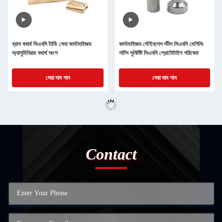
ব্রাস যথার্থ সিএনসি টার্নিং সেবা কাস্টমাইজড
কাস্টমাইজড স্টেইনলেস স্টীল সিএনসি মেশিনিং
অ্যালুমিনিয়াম যথার্থ অংশ
পার্টস সুনির্দিষ্ট সিএনসি প্রোটোটাইপ পরিষেবা
সেরা দাম পান
সেরা দাম পান
Contact