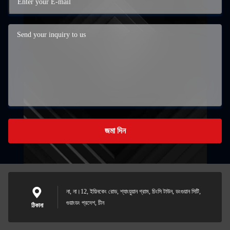
জমা দিন
না, না।12, ইয়িনকেং রোড, শ্যাংয়ুয়ান গ্রাম, চিংসি টাউন, ডংগুয়ান সিটি,
গুয়াংডং প্রদেশ, চীন
ঠিকানা