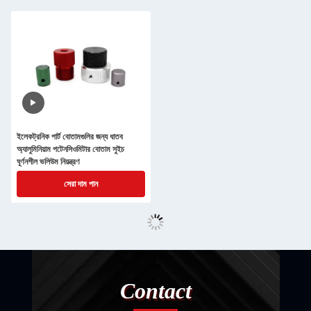
ইলেকট্রনিক পার্ট বোতামগুলির জন্য ধাতব
অ্যালুমিনিয়াম পটেনসিওমিটার বোতাম সুইচ
ঘূর্ণনশীল ভলিউম নিয়ন্ত্রণ
সেরা দাম পান
Contact