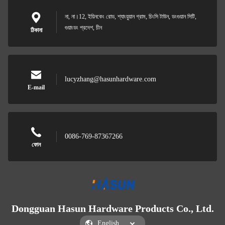
না, না।12, ইয়িনকেং রোড, শ্যাংয়ুয়ান গ্রাম, চিংসি টাউন, ডংগুয়ান সিটি,
গুয়াংডং প্রদেশ, চীন
ঠিকানা
lucyzhang@hasunhardware.com
E-mail
0086-769-87367266
ফোন
Dongguan Hasun Hardware Products Co., Ltd.