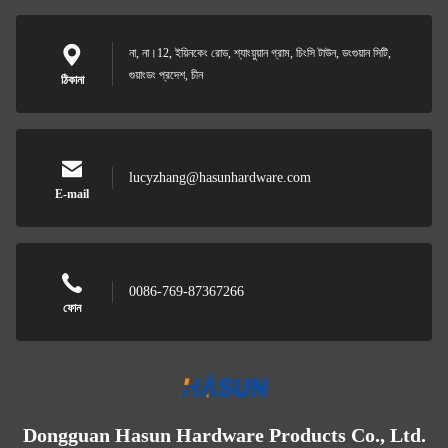
না, না।12, ইয়িনকেং রোড, শ্যাংয়ুয়ান গ্রাম, চিংসি টাউন, ডংগুয়ান সিটি,
গুয়াংডং প্রদেশ, চীন
ঠিকানা
lucyzhang@hasunhardware.com
E-mail
0086-769-87367266
ফোন
Dongguan Hasun Hardware Products Co., Ltd.