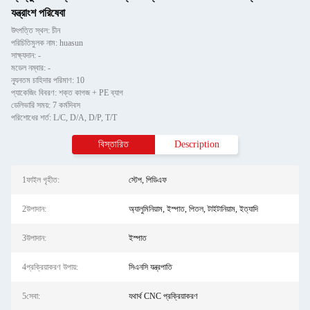
যন্ত্রাংশ পরিষেবা
উৎপত্তি স্থল: চীন
পরিচিতিমুলক নাম: huasun
সাক্ষ্যদান: -
মডেল নম্বার: -
ন্যূনতম চাহিদার পরিমাণ: 10
প্যাকেজিং বিবরণ: শক্ত কাগজ + PE ব্যাগ
ডেলিভারি সময়: 7 কর্মদিবস
পরিশোধের শর্ত: L/C, D/A, D/P, T/T
বিস্তারিত
Description
1ফাইল গৃহীত:
স্টেপ, পিডিএফ
2উপাদান:
অ্যালুমিনিয়াম, ইস্পাত, পিতল, টাইটানিয়াম, ইত্যাদি
3উপাদান:
ইস্পাত
4প্রক্রিয়াকরণ উপায়:
সিএনসি যন্ত্রপাতি
5সেবা:
যথার্থ CNC প্রক্রিয়াকরণ