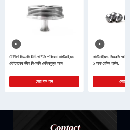
OEM সিএনসি টার্ন মেশিনিং পরিষেবা কাস্টমাইজড
কাস্টমাইজড সিএনসি মেশিন পা
স্টেইনলেস স্টীল সিএনসি মেশিনযুক্ত অংশ
5 অক্ষ মেশিন পার্টস,
সেরা দাম পান
সেরা দা
Contact